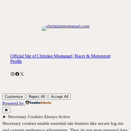
Official Site of Christian Montanari | Racer & Motorsport
Profile
Instagram
Facebook
X
Customize
Reject All
Accept All
Powered by
✖
►
Necessary Cookies
Always Active
Necessary cookies enable essential site features like secure log-ins
and consent preference adjustments. They do not store personal data.