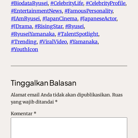
#BiodataRyusei
, 
#CelebrityLife
, 
#CelebrityProfile
, 
#EntertainmentNews
, 
#FamousPersonality
, 
#IAmRyusei
, 
#JapanCinema
, 
#JapaneseActor
, 
#JDrama
, 
#RisingStar
, 
#Ryusei
, 
#RyuseiYamanaka
, 
#TalentSpotlight
, 
#Trending
, 
#ViralVideo
, 
#Yamanaka
, 
#YouthIcon
Tinggalkan Balasan
Alamat email Anda tidak akan dipublikasikan.
Ruas
yang wajib ditandai
*
Komentar
*