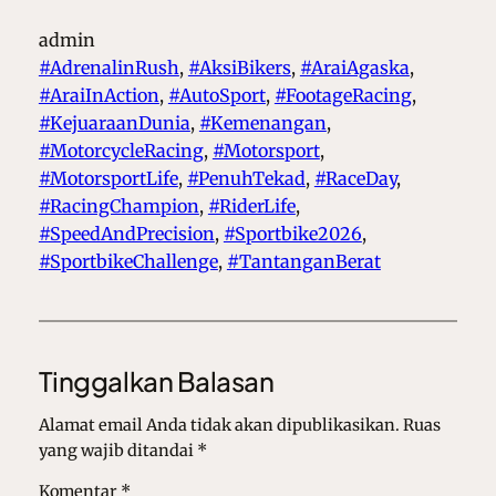
admin
#AdrenalinRush
, 
#AksiBikers
, 
#AraiAgaska
, 
#AraiInAction
, 
#AutoSport
, 
#FootageRacing
, 
#KejuaraanDunia
, 
#Kemenangan
, 
#MotorcycleRacing
, 
#Motorsport
, 
#MotorsportLife
, 
#PenuhTekad
, 
#RaceDay
, 
#RacingChampion
, 
#RiderLife
, 
#SpeedAndPrecision
, 
#Sportbike2026
, 
#SportbikeChallenge
, 
#TantanganBerat
Tinggalkan Balasan
Alamat email Anda tidak akan dipublikasikan.
Ruas
yang wajib ditandai
*
Komentar
*