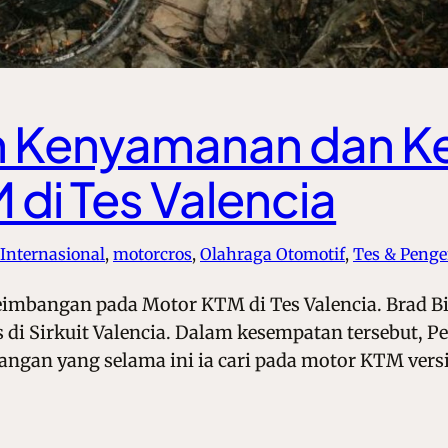
n Kenyamanan dan 
di Tes Valencia
Internasional
, 
motorcros
, 
Olahraga Otomotif
, 
Tes & Peng
bangan pada Motor KTM di Tes Valencia. Brad Bin
 di Sirkuit Valencia. Dalam kesempatan tersebut, Pe
n yang selama ini ia cari pada motor KTM versi te