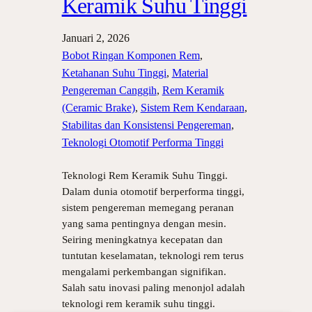
Keramik Suhu Tinggi
Januari 2, 2026
Bobot Ringan Komponen Rem
, 
Ketahanan Suhu Tinggi
, 
Material
Pengereman Canggih
, 
Rem Keramik
(Ceramic Brake)
, 
Sistem Rem Kendaraan
, 
Stabilitas dan Konsistensi Pengereman
, 
Teknologi Otomotif Performa Tinggi
Teknologi Rem Keramik Suhu Tinggi.
Dalam dunia otomotif berperforma tinggi,
sistem pengereman memegang peranan
yang sama pentingnya dengan mesin.
Seiring meningkatnya kecepatan dan
tuntutan keselamatan, teknologi rem terus
mengalami perkembangan signifikan.
Salah satu inovasi paling menonjol adalah
teknologi rem keramik suhu tinggi.