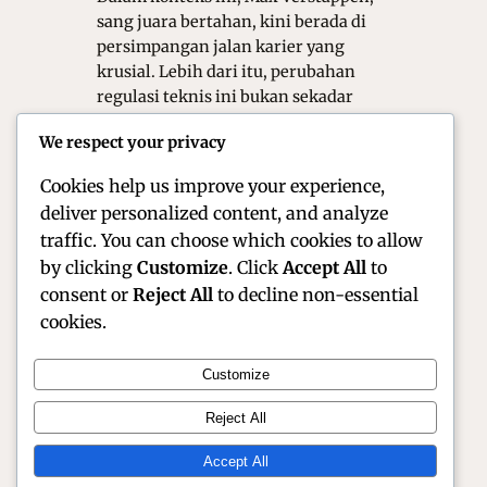
sang juara bertahan, kini berada di
persimpangan jalan karier yang
krusial. Lebih dari itu, perubahan
regulasi teknis ini bukan sekadar
revisi rutin, melainkan perombakan
We respect your privacy
total. Akibatnya, Red Bull Racing pun
harus…
Cookies help us improve your experience,
deliver personalized content, and analyze
traffic. You can choose which cookies to allow
by clicking
Customize
. Click
Accept All
to
consent or
Reject All
to decline non-essential
cookies.
Customize
Official Site of Christian Montanari | Racer &
Reject All
Motorsport Profile
Accept All
Instagram
Facebook
X