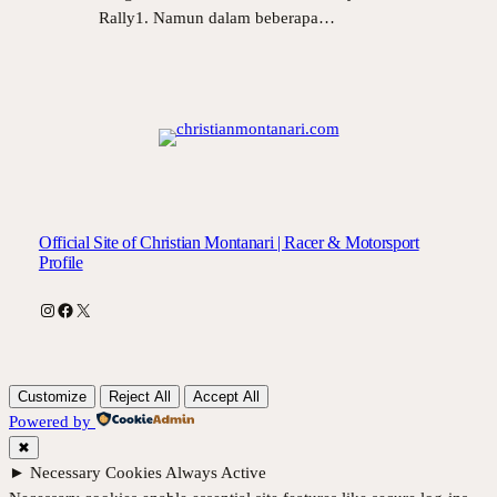
Rally1. Namun dalam beberapa…
Official Site of Christian Montanari | Racer & Motorsport
Profile
Instagram
Facebook
X
Customize
Reject All
Accept All
Powered by
✖
►
Necessary Cookies
Always Active