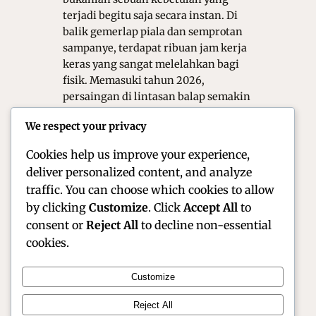
terjadi begitu saja secara instan. Di
balik gemerlap piala dan semprotan
sampanye, terdapat ribuan jam kerja
keras yang sangat melelahkan bagi
fisik. Memasuki tahun 2026,
persaingan di lintasan balap semakin
menuntut kesempurnaan dalam
We respect your privacy
setiap detail teknis kendaraan yang
digunakan.…
Cookies help us improve your experience,
deliver personalized content, and analyze
traffic. You can choose which cookies to allow
by clicking
Customize
. Click
Accept All
to
consent or
Reject All
to decline non-essential
cookies.
Customize
Official Site of Christian Montanari | Racer &
Reject All