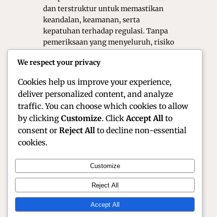
dan terstruktur untuk memastikan
keandalan, keamanan, serta
kepatuhan terhadap regulasi. Tanpa
pemeriksaan yang menyeluruh, risiko
kegagalan mesin di lintasan akan
We respect your privacy
meningkat dan dapat berdampak
fatal bagi…
Cookies help us improve your experience,
deliver personalized content, and analyze
traffic. You can choose which cookies to allow
by clicking
Customize
. Click
Accept All
to
consent or
Reject All
to decline non-essential
cookies.
Customize
Official Site of Christian Montanari | Racer &
Reject All
Motorsport Profile
Accept All
Instagram
Facebook
X