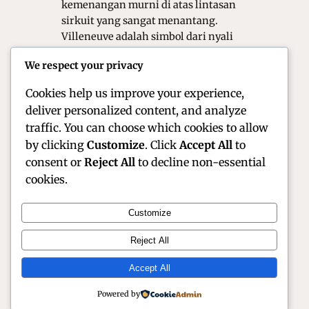
kemenangan murni di atas lintasan
sirkuit yang sangat menantang.
Villeneuve adalah simbol dari nyali
yang tidak terbatas, dedikasi tinggi,
We respect your privacy
dan juga kontrol mobil yang luar
biasa hebat. Lahir…
Cookies help us improve your experience,
deliver personalized content, and analyze
traffic. You can choose which cookies to allow
by clicking
Customize
. Click
Accept All
to
consent or
Reject All
to decline non-essential
cookies.
Customize
Official Site of Christian Montanari | Racer &
Reject All
Motorsport Profile
Accept All
Instagram
Facebook
X
Powered by