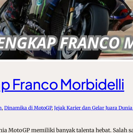
p Franco Morbidelli
n
, 
Dinamika di MotoGP
, 
Jejak Karier dan Gelar Juara Duni
nia MotoGP memiliki banyak talenta hebat. Salah sa