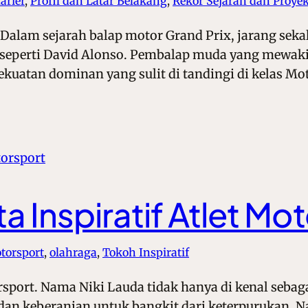
arier
, 
Profil dan Latar Belakang
, 
Rekor Sejarah dan Proye
. Dalam sejarah balap motor Grand Prix, jarang sek
eperti David Alonso. Pembalap muda yang mewakili
kuatan dominan yang sulit di tandingi di kelas Mo
ta Inspiratif Atlet Mo
torsport
, 
olahraga
, 
Tokoh Inspiratif
orsport. Nama Niki Lauda tidak hanya di kenal sebaga
n, dan keberanian untuk bangkit dari keterpurukan