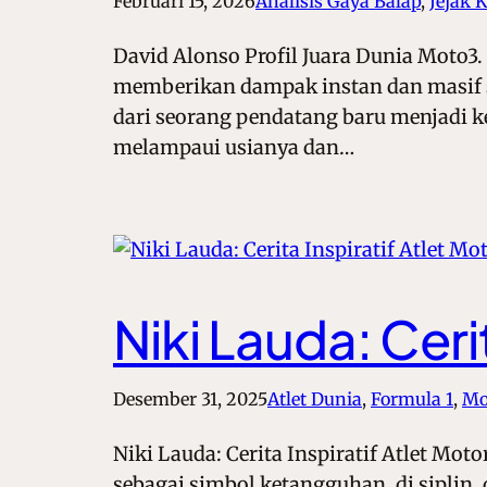
Februari 15, 2026
Analisis Gaya Balap
, 
Jejak K
David Alonso Profil Juara Dunia Moto3
memberikan dampak instan dan masif s
dari seorang pendatang baru menjadi ke
melampaui usianya dan…
Niki Lauda: Ceri
Desember 31, 2025
Atlet Dunia
, 
Formula 1
, 
Mo
Niki Lauda: Cerita Inspiratif Atlet Mot
sebagai simbol ketangguhan, di sipli