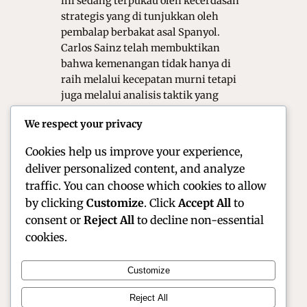
ini sedang terpukau oleh kecerdasan
strategis yang di tunjukkan oleh
pembalap berbakat asal Spanyol.
Carlos Sainz telah membuktikan
bahwa kemenangan tidak hanya di
raih melalui kecepatan murni tetapi
juga melalui analisis taktik yang
tajam. Ia di juluki sebagai Smooth
We respect your privacy
Operator karena kemampuannya
dalam mengeksekusi…
Cookies help us improve your experience,
deliver personalized content, and analyze
traffic. You can choose which cookies to allow
by clicking
Customize
. Click
Accept All
to
consent or
Reject All
to decline non-essential
cookies.
Customize
Official Site of Christian Montanari | Racer &
Reject All