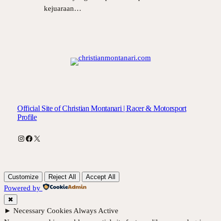
kejuaraan…
Official Site of Christian Montanari | Racer & Motorsport
Profile
Instagram
Facebook
X
Customize
Reject All
Accept All
Powered by
✖
►
Necessary Cookies
Always Active