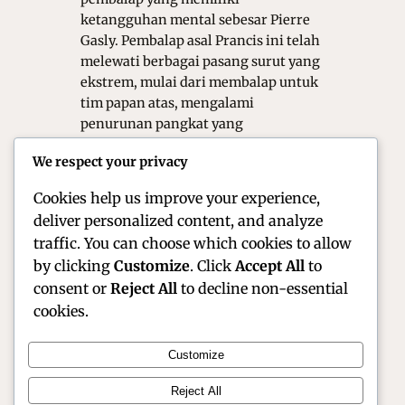
ketangguhan mental sebesar Pierre
Gasly. Pembalap asal Prancis ini telah
melewati berbagai pasang surut yang
ekstrem, mulai dari membalap untuk
tim papan atas, mengalami
penurunan pangkat yang
menyakitkan, hingga akhirnya
We respect your privacy
bangkit sebagai pemenang Grand
Prix. Gasly bukan…
Cookies help us improve your experience,
deliver personalized content, and analyze
traffic. You can choose which cookies to allow
by clicking
Customize
. Click
Accept All
to
consent or
Reject All
to decline non-essential
cookies.
Customize
Official Site of Christian Montanari | Racer &
Reject All