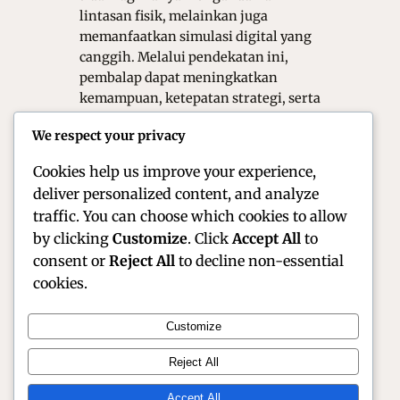
lintasan fisik, melainkan juga
memanfaatkan simulasi digital yang
canggih. Melalui pendekatan ini,
pembalap dapat meningkatkan
kemampuan, ketepatan strategi, serta
konsistensi performa secara lebih
We respect your privacy
aman dan efisien. Oleh karena itu,
simulasi…
Cookies help us improve your experience,
deliver personalized content, and analyze
traffic. You can choose which cookies to allow
by clicking
Customize
. Click
Accept All
to
consent or
Reject All
to decline non-essential
cookies.
Customize
Official Site of Christian Montanari | Racer &
Reject All
Motorsport Profile
Accept All