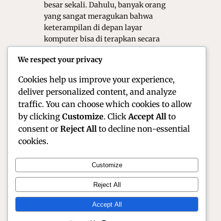
besar sekali. Dahulu, banyak orang
yang sangat meragukan bahwa
keterampilan di depan layar
komputer bisa di terapkan secara
langsung di sirkuit aspal. Namun,
We respect your privacy
kemunculan talenta berbakat yang
mampu meraih podium di kejuaraan…
Cookies help us improve your experience,
deliver personalized content, and analyze
traffic. You can choose which cookies to allow
by clicking
Customize
. Click
Accept All
to
consent or
Reject All
to decline non-essential
cookies.
Customize
Official Site of Christian Montanari | Racer &
Reject All
Motorsport Profile
Accept All
Instagram
Facebook
X