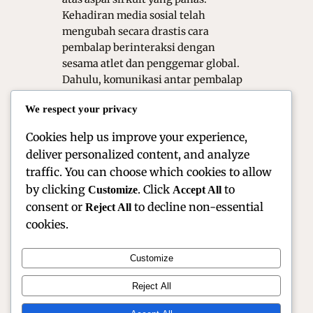
Kehadiran media sosial telah
mengubah secara drastis cara
pembalap berinteraksi dengan
sesama atlet dan penggemar global.
Dahulu, komunikasi antar pembalap
hanya terjadi di balik pintu tertutup
We respect your privacy
paddock atau saat konferensi pers
resmi. Namun, saat ini…
Cookies help us improve your experience,
deliver personalized content, and analyze
traffic. You can choose which cookies to allow
by clicking
. Click
to
Customize
Accept All
consent or
to decline non-essential
Reject All
cookies.
Customize
Official Site of Christian Montanari | Racer &
Reject All
Motorsport Profile