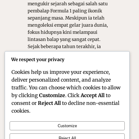
mengukir sejarah sebagai salah satu
pembalap Formula 1 paling ikonik
sepanjang masa. Meskipun ia telah
mengoleksi empat gelar juara dunia,
fokus hidupnya kini melampaui
lintasan balap yang sangat cepat.
Sejak beberapa tahun terakhir, ia
bertransformasi menjadi sosok
We respect your privacy
advokat lingkungan yang sangat
vokal di panggung dunia. Dedikasi…
Cookies help us improve your experience,
deliver personalized content, and analyze
traffic. You can choose which cookies to allow
by clicking
Customize
. Click
Accept All
to
consent or
Reject All
to decline non-essential
cookies.
Customize
Official Site of Christian Montanari | Racer &
Reject All