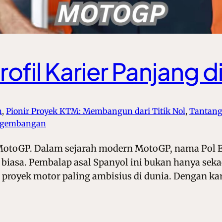
rofil Karier Panjang 
h
, 
Pionir Proyek KTM: Membangun dari Titik Nol
, 
Tantang
engembangan
i MotoGP. Dalam sejarah modern MotoGP, nama Pol Es
 biasa. Pembalap asal Spanyol ini bukan hanya seka
proyek motor paling ambisius di dunia. Dengan ka