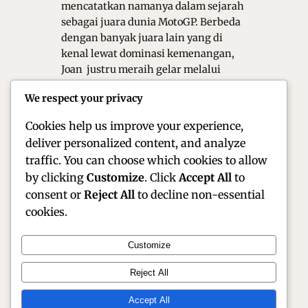
mencatatkan namanya dalam sejarah
sebagai juara dunia MotoGP. Berbeda
dengan banyak juara lain yang di
kenal lewat dominasi kemenangan,
Joan justru meraih gelar melalui
konsistensi, kecerdasan balap, dan
We respect your privacy
kematangan strategi. Oleh karena itu,
perjalanan kariernya menjadi…
Cookies help us improve your experience,
deliver personalized content, and analyze
traffic. You can choose which cookies to allow
by clicking
Customize
. Click
Accept All
to
consent or
Reject All
to decline non-essential
cookies.
Customize
Official Site of Christian Montanari | Racer &
Reject All
Motorsport Profile
Accept All