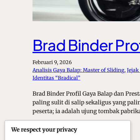
Brad Binder Pro
Februari 9, 2026
Analisis Gaya Balap: Master of Sliding
, 
Jejak
Identitas “Bradical”
Brad Binder Profil Gaya Balap dan Pres
paling sulit di salip sekaligus yang p
peserta; ia adalah ujung tombak pabr
We respect your privacy