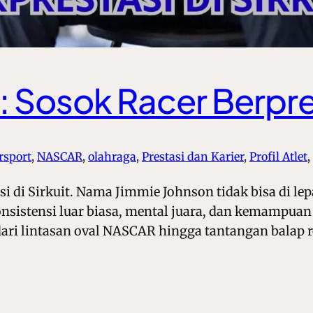
 Sosok Racer Berprest
rsport
, 
NASCAR
, 
olahraga
, 
Prestasi dan Karier
, 
Profil Atlet
, 
i di Sirkuit. Nama Jimmie Johnson tidak bisa di le
nsistensi luar biasa, mental juara, dan kemampuan 
ari lintasan oval NASCAR hingga tantangan balap r