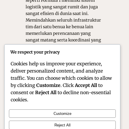
seperti Formula 1 memiliki sistem
logistik yang sangat rumit dan juga
sangat efisien di dunia saat ini.
Memindahkan seluruh infrastruktur
tim dari satu benua ke benua lain
memerlukan perencanaan yang
sangat matang serta koordinasi yang
presisi. Ribuan ton peralatan harus
We respect your privacy
berpindah dalam waktu singkat agar
jadwal…
Cookies help us improve your experience,
deliver personalized content, and analyze
traffic. You can choose which cookies to allow
by clicking
Customize
. Click
Accept All
to
consent or
Reject All
to decline non-essential
cookies.
Customize
Official Site of Christian Montanari | Racer &
Reject All