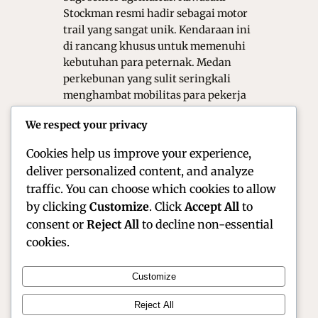
Stockman resmi hadir sebagai motor
trail yang sangat unik. Kendaraan ini
di rancang khusus untuk memenuhi
kebutuhan para peternak. Medan
perkebunan yang sulit seringkali
menghambat mobilitas para pekerja
lapangan. Oleh karena itu, Kawasaki
We respect your privacy
menciptakan motor dengan
spesifikasi yang sangat…
Cookies help us improve your experience,
deliver personalized content, and analyze
traffic. You can choose which cookies to allow
by clicking
Customize
. Click
Accept All
to
consent or
Reject All
to decline non-essential
cookies.
Customize
Official Site of Christian Montanari | Racer &
Reject All