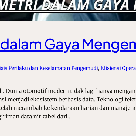
i dalam Gaya Menge
isis Perilaku dan Keselamatan Pengemudi
, 
Efisiensi Oper
. Dunia otomotif modern tidak lagi hanya mengand
si menjadi ekosistem berbasis data. Teknologi tel
 telah merambah ke kendaraan harian dan manajeme
giriman data nirkabel dari…