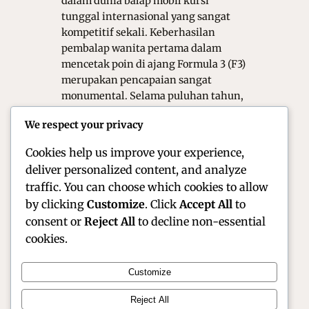
dalam dunia balap mobil kursi
tunggal internasional yang sangat
kompetitif sekali. Keberhasilan
pembalap wanita pertama dalam
mencetak poin di ajang Formula 3 (F3)
merupakan pencapaian sangat
monumental. Selama puluhan tahun,
kategori ini memang di dominasi oleh
We respect your privacy
kaum pria dengan persaingan yang
sangat keras sekali. Namun,…
Cookies help us improve your experience,
deliver personalized content, and analyze
traffic. You can choose which cookies to allow
by clicking
Customize
. Click
Accept All
to
consent or
Reject All
to decline non-essential
cookies.
Customize
Official Site of Christian Montanari | Racer &
Reject All