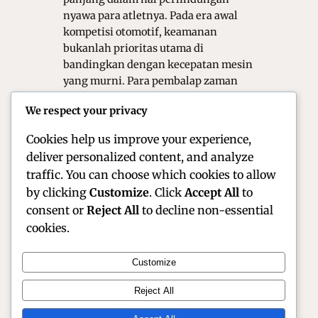
nyawa para atletnya. Pada era awal
kompetisi otomotif, keamanan
bukanlah prioritas utama di
bandingkan dengan kecepatan mesin
yang murni. Para pembalap zaman
dahulu hanya mengandalkan jaket
We respect your privacy
kulit tipis dan helm kain yang sangat
sederhana saat memacu kendaraan.…
Cookies help us improve your experience,
deliver personalized content, and analyze
traffic. You can choose which cookies to allow
by clicking
Customize
. Click
Accept All
to
consent or
Reject All
to decline non-essential
cookies.
Customize
Official Site of Christian Montanari | Racer &
Reject All
Motorsport Profile