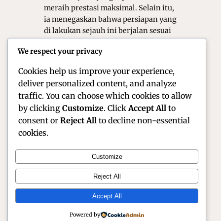
meraih prestasi maksimal. Selain itu,
ia menegaskan bahwa persiapan yang
di lakukan sejauh ini berjalan sesuai
rencana, baik dari sisi fisik, taktik,
We respect your privacy
maupun mental pemain. Lebih lanjut,
…
Cookies help us improve your experience,
deliver personalized content, and analyze
traffic. You can choose which cookies to allow
by clicking
Customize
. Click
Accept All
to
consent or
Reject All
to decline non-essential
cookies.
Customize
Official Site of Christian Montanari | Racer &
Reject All
Motorsport Profile
Accept All
Instagram
Facebook
X
Powered by