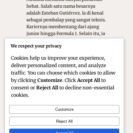
hebat. Salah satu nama besarnya
adalah Esteban Gutiérrez. Ia di kenal
sebagai pembalap yang sangat teknis.
Kariernya membentang dari ajang
junior hingga Formula 1. Selain itu, ia
kini menjadi sosok penting di balik
We respect your privacy
layar. Artikel ini akan mengulas profil
lengkap dirinya secara…
Cookies help us improve your experience,
deliver personalized content, and analyze
traffic. You can choose which cookies to allow
by clicking
Customize
. Click
Accept All
to
consent or
Reject All
to decline non-essential
cookies.
Customize
Official Site of Christian Montanari | Racer &
Reject All
Motorsport Profile