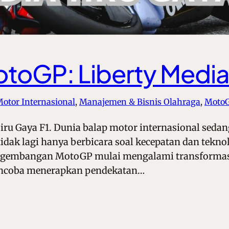
toGP: Liberty Media 
Motor Internasional
, 
Manajemen & Bisnis Olahraga
, 
Moto
iru Gaya F1. Dunia balap motor internasional sed
 tidak lagi hanya berbicara soal kecepatan dan tekn
engembangan MotoGP mulai mengalami transformasi
encoba menerapkan pendekatan…