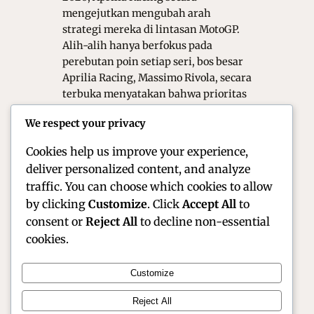
mengejutkan mengubah arah
strategi mereka di lintasan MotoGP.
Alih-alih hanya berfokus pada
perebutan poin setiap seri, bos besar
Aprilia Racing, Massimo Rivola, secara
terbuka menyatakan bahwa prioritas
utama tim saat ini adalah
We respect your privacy
membangun motor tangguh yang
mampu mendominasi…
Cookies help us improve your experience,
deliver personalized content, and analyze
traffic. You can choose which cookies to allow
by clicking
Customize
. Click
Accept All
to
consent or
Reject All
to decline non-essential
cookies.
Customize
Official Site of Christian Montanari | Racer &
Reject All