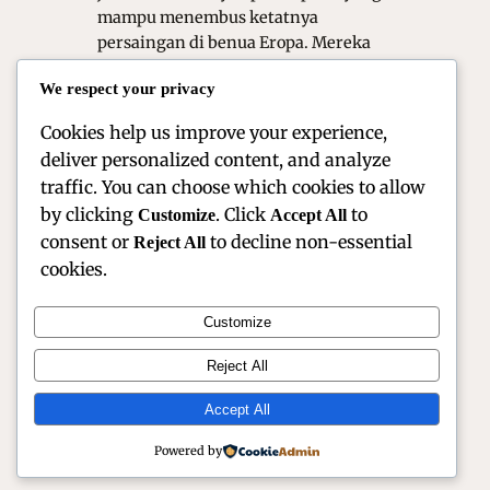
mampu menembus ketatnya
persaingan di benua Eropa. Mereka
menunjukkan bahwa kombinasi
We respect your privacy
antara di siplin tinggi dan teknik
balap modern dapat…
Cookies help us improve your experience,
deliver personalized content, and analyze
traffic. You can choose which cookies to allow
by clicking
. Click
to
Customize
Accept All
consent or
to decline non-essential
Reject All
cookies.
Customize
Reject All
Official Site of Christian Montanari | Racer & Motorsport
Profile
Accept All
Instagram
Facebook
X
Powered by