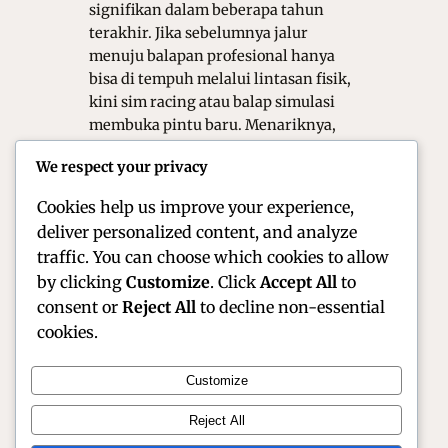
signifikan dalam beberapa tahun
terakhir. Jika sebelumnya jalur
menuju balapan profesional hanya
bisa di tempuh melalui lintasan fisik,
kini sim racing atau balap simulasi
membuka pintu baru. Menariknya,
para juara game balap kini tidak lagi
We respect your privacy
di pandang sekadar gamer,
melainkan mulai…
Cookies help us improve your experience,
deliver personalized content, and analyze
traffic. You can choose which cookies to allow
by clicking
Customize
. Click
Accept All
to
consent or
Reject All
to decline non-essential
cookies.
Customize
Official Site of Christian Montanari | Racer &
Reject All
Motorsport Profile