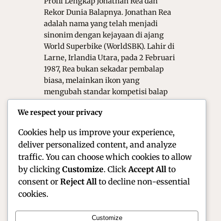
Profil Lengkap Jonathan Rea dan
Rekor Dunia Balapnya. Jonathan Rea
adalah nama yang telah menjadi
sinonim dengan kejayaan di ajang
World Superbike (WorldSBK). Lahir di
Larne, Irlandia Utara, pada 2 Februari
1987, Rea bukan sekadar pembalap
biasa, melainkan ikon yang
mengubah standar kompetisi balap
motor berbasis produksi massal.
We respect your privacy
Dengan dedikasi luar biasa dan
ketenangan mental…
Cookies help us improve your experience,
deliver personalized content, and analyze
traffic. You can choose which cookies to allow
by clicking
Customize
. Click
Accept All
to
consent or
Reject All
to decline non-essential
cookies.
Customize