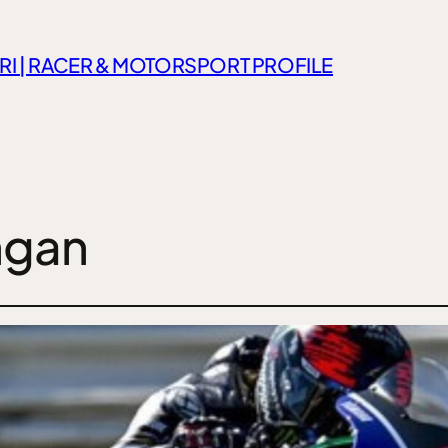
RI | RACER & MOTORSPORT PROFILE
gan