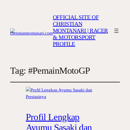
OFFICIAL SITE OF
CHRISTIAN
MONTANARI | RACER
& MOTORSPORT
PROFILE
Tag:
#PemainMotoGP
Profil Lengkap
Ayumu Sasaki dan