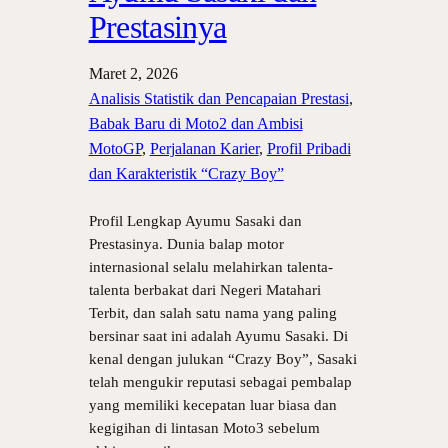
Prestasinya
Maret 2, 2026
Analisis Statistik dan Pencapaian Prestasi
, 
Babak Baru di Moto2 dan Ambisi
MotoGP
, 
Perjalanan Karier
, 
Profil Pribadi
dan Karakteristik “Crazy Boy”
Profil Lengkap Ayumu Sasaki dan
Prestasinya. Dunia balap motor
internasional selalu melahirkan talenta-
talenta berbakat dari Negeri Matahari
Terbit, dan salah satu nama yang paling
bersinar saat ini adalah Ayumu Sasaki. Di
kenal dengan julukan “Crazy Boy”, Sasaki
telah mengukir reputasi sebagai pembalap
yang memiliki kecepatan luar biasa dan
kegigihan di lintasan Moto3 sebelum