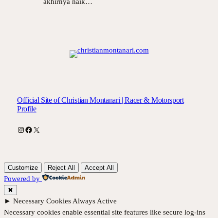
akhirnya naik…
Official Site of Christian Montanari | Racer & Motorsport
Profile
Instagram
Facebook
X
Customize
Reject All
Accept All
Powered by
✖
►
Necessary Cookies
Always Active
Necessary cookies enable essential site features like secure log-ins