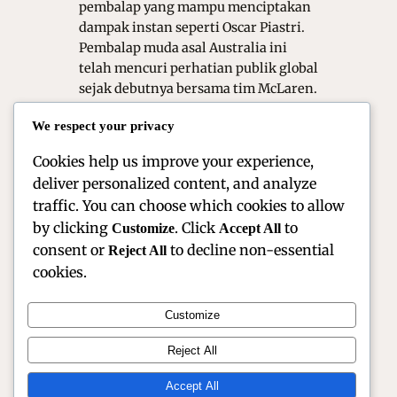
pembalap yang mampu menciptakan
dampak instan seperti Oscar Piastri.
Pembalap muda asal Australia ini
telah mencuri perhatian publik global
sejak debutnya bersama tim McLaren.
Di kenal dengan ketenangannya yang
We respect your privacy
luar biasa di bawah tekanan dan
kecepatan…
Cookies help us improve your experience,
deliver personalized content, and analyze
traffic. You can choose which cookies to allow
by clicking
. Click
to
Customize
Accept All
consent or
to decline non-essential
Reject All
cookies.
Customize
Reject All
Official Site of Christian Montanari | Racer & Motorsport
Profile
Accept All