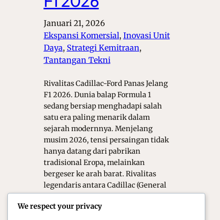
F1 2026
Januari 21, 2026
Ekspansi Komersial
, 
Inovasi Unit
Daya
, 
Strategi Kemitraan
, 
Tantangan Tekni
Rivalitas Cadillac-Ford Panas Jelang
F1 2026. Dunia balap Formula 1
sedang bersiap menghadapi salah
satu era paling menarik dalam
sejarah modernnya. Menjelang
musim 2026, tensi persaingan tidak
hanya datang dari pabrikan
tradisional Eropa, melainkan
bergeser ke arah barat. Rivalitas
legendaris antara Cadillac (General
Motors) dan Ford kini resmi
We respect your privacy
berpindah dari jalanan Detroit ke
lintasan sirkuit…