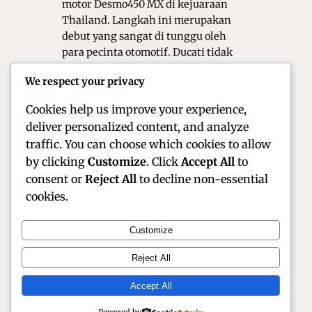
motor Desmo450 MX di kejuaraan
Thailand. Langkah ini merupakan
debut yang sangat di tunggu oleh
para pecinta otomotif. Ducati tidak
hanya membawa kemewahan desain
We respect your privacy
khas Italia ke sirkuit tanah.
Sebaliknya, mereka membawa…
Cookies help us improve your experience,
deliver personalized content, and analyze
traffic. You can choose which cookies to allow
by clicking
Customize
. Click
Accept All
to
consent or
Reject All
to decline non-essential
cookies.
Customize
Official Site of Christian Montanari | Racer &
Reject All
Motorsport Profile
Accept All
Instagram
Facebook
X