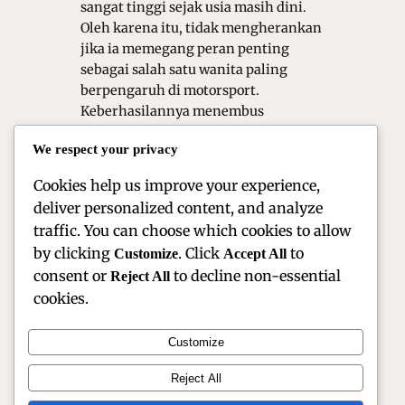
sangat tinggi sejak usia masih dini.
Oleh karena itu, tidak mengherankan
jika ia memegang peran penting
sebagai salah satu wanita paling
berpengaruh di motorsport.
Keberhasilannya menembus
dominasi pria di lintasan balap
We respect your privacy
menunjukkan bahwa kerja keras
mampu…
Cookies help us improve your experience,
deliver personalized content, and analyze
traffic. You can choose which cookies to allow
by clicking
. Click
to
Customize
Accept All
consent or
to decline non-essential
Reject All
cookies.
Customize
Reject All
Official Site of Christian Montanari | Racer & Motorsport
Profile