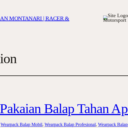
TIAN MONTANARI | RACER &
Motorsport 
ion
Pakaian Balap Tahan Ap
 
Wearpack Balap Mobil
, 
Wearpack Balap Profesional
, 
Wearpack Balap