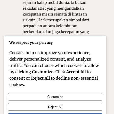
sejarah balap mobil dunia. Ia bukan
sekadar atlet yang mengandalkan
kecepatan mesin semata di lintasan
sirkuit. Clark merupakan simbol dari
perpaduan antara kelembutan
berkendara dan juga kecepatan yang
murni. Lahir di Britania Raya, ia
We respect your privacy
berhasil mendominasi kancah
Formula 1 pada…
Cookies help us improve your experience,
deliver personalized content, and analyze
traffic. You can choose which cookies to allow
by clicking
Customize
. Click
Accept All
to
consent or
Reject All
to decline non-essential
cookies.
Customize
Official Site of Christian Montanari | Racer &
Reject All
Motorsport Profile