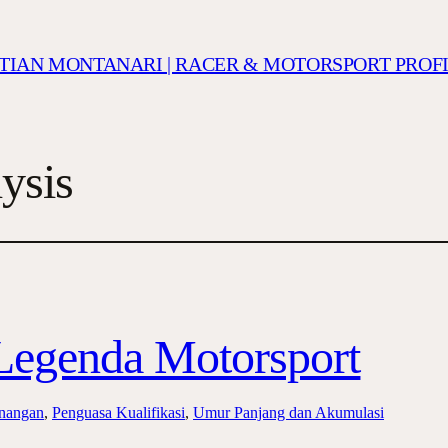
ISTIAN MONTANARI | RACER & MOTORSPORT PROF
ysis
 Legenda Motorsport
enangan
, 
Penguasa Kualifikasi
, 
Umur Panjang dan Akumulasi