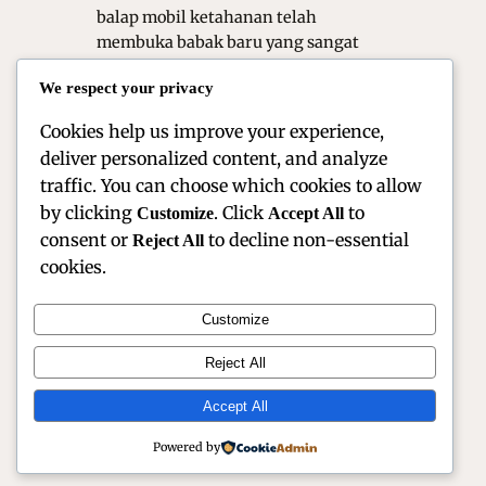
balap mobil ketahanan telah
membuka babak baru yang sangat
menarik. Artikel ini akan mengulas
We respect your privacy
tuntas mengenai transformasi karier,
tantangan teknis,…
Cookies help us improve your experience,
deliver personalized content, and analyze
traffic. You can choose which cookies to allow
by clicking
. Click
to
Customize
Accept All
consent or
to decline non-essential
Reject All
cookies.
Customize
Official Site of Christian Montanari | Racer &
Reject All
Motorsport Profile
Accept All
Instagram
Facebook
X
Powered by