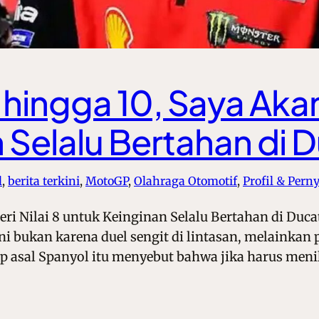
hingga 10, Saya Akan 
 Selalu Bertahan di 
l
, 
berita terkini
, 
MotoGP
, 
Olahraga Otomotif
, 
Profil & Pern
eri Nilai 8 untuk Keinginan Selalu Bertahan di Duc
ini bukan karena duel sengit di lintasan, melainka
 asal Spanyol itu menyebut bahwa jika harus meni