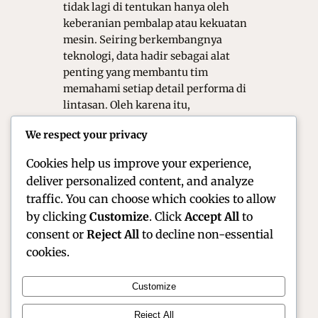
tidak lagi di tentukan hanya oleh
keberanian pembalap atau kekuatan
mesin. Seiring berkembangnya
teknologi, data hadir sebagai alat
penting yang membantu tim
memahami setiap detail performa di
lintasan. Oleh karena itu,
pemanfaatan data ini menjadi salah
We respect your privacy
satu faktor utama yang menentukan
hasil akhir…
Cookies help us improve your experience,
deliver personalized content, and analyze
traffic. You can choose which cookies to allow
by clicking
Customize
. Click
Accept All
to
consent or
Reject All
to decline non-essential
cookies.
Customize
Official Site of Christian Montanari | Racer &
Reject All