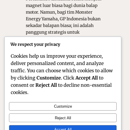
magnet luar biasa bagi dunia balap
motor. Namun, bagi tim Monster
Energy Yamaha, GP Indonesia bukan
sekadar balapan biasa; ini adalah
panggung strategis untuk
membuktikan hasil kerja keras
We respect your privacy
mereka. Dengan antusiasme jutaan
penggemar di Tanah Air, pasar…
Cookies help us improve your experience,
deliver personalized content, and analyze
traffic. You can choose which cookies to allow
by clicking
Customize
. Click
Accept All
to
consent or
Reject All
to decline non-essential
cookies.
Customize
Official Site of Christian Montanari | Racer &
Reject All
Motorsport Profile
Accept All