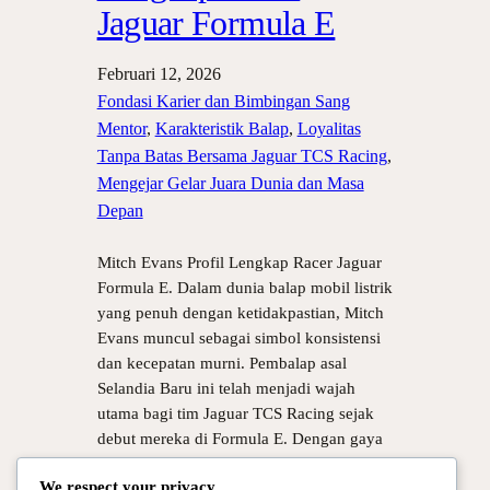
Jaguar Formula E
Februari 12, 2026
Fondasi Karier dan Bimbingan Sang
Mentor
, 
Karakteristik Balap
, 
Loyalitas
Tanpa Batas Bersama Jaguar TCS Racing
, 
Mengejar Gelar Juara Dunia dan Masa
Depan
Mitch Evans Profil Lengkap Racer Jaguar
Formula E. Dalam dunia balap mobil listrik
yang penuh dengan ketidakpastian, Mitch
Evans muncul sebagai simbol konsistensi
dan kecepatan murni. Pembalap asal
Selandia Baru ini telah menjadi wajah
utama bagi tim Jaguar TCS Racing sejak
debut mereka di Formula E. Dengan gaya
balap yang agresif namun tetap
We respect your privacy
perhitungan, Evans…