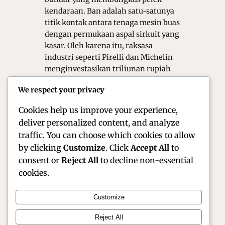
kendaraan. Ban adalah satu-satunya
titik kontak antara tenaga mesin buas
dengan permukaan aspal sirkuit yang
kasar. Oleh karena itu, raksasa
industri seperti Pirelli dan Michelin
menginvestasikan triliunan rupiah
untuk riset dan pengembangan.
We respect your privacy
Mereka berlomba menciptakan
kompon…
Cookies help us improve your experience,
deliver personalized content, and analyze
traffic. You can choose which cookies to allow
by clicking
Customize
. Click
Accept All
to
consent or
Reject All
to decline non-essential
cookies.
Customize
Official Site of Christian Montanari | Racer &
Reject All