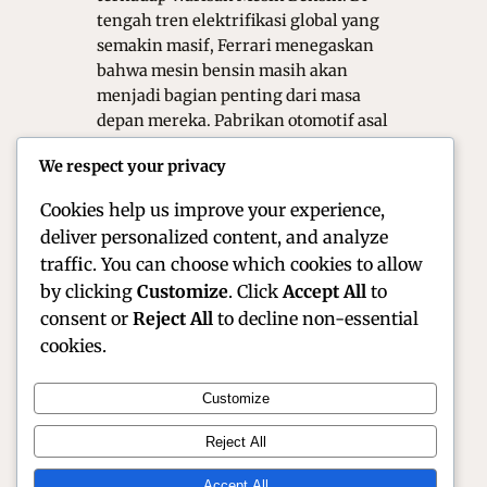
tengah tren elektrifikasi global yang
semakin masif, Ferrari menegaskan
bahwa mesin bensin masih akan
menjadi bagian penting dari masa
depan mereka. Pabrikan otomotif asal
Maranello ini di kenal luas sebagai
We respect your privacy
simbol performa tinggi, inovasi
teknik, dan…
Cookies help us improve your experience,
deliver personalized content, and analyze
traffic. You can choose which cookies to allow
by clicking
Customize
. Click
Accept All
to
consent or
Reject All
to decline non-essential
cookies.
Customize
Official Site of Christian Montanari | Racer &
Reject All
Motorsport Profile
Accept All